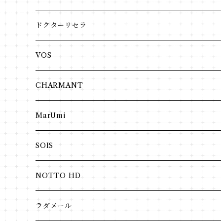
ドクターリセラ
アクアヴィーナス
VOS
クレンジング・洗顔
インナーケア
CHARMANT
化粧水
VIPLANTE
MarUmi
ジェル・クリーム
リキッド
ヘア・ボディ
SOIS
日焼け止め
パウダー
NOTTO HD
美容液
ラダメール