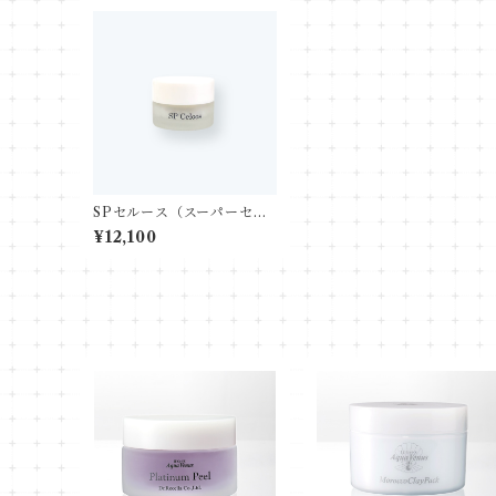
SPセルース（スーパーセル
ース）
¥12,100