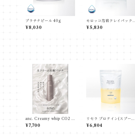
プラチナピール 40g
モロッコ溶岩クレイパック 
50g
¥8,030
¥5,830
anc. Creamy whip CO2 p
リセラ プロテイン(スプー
ack 10000
付き)
¥7,700
¥6,804