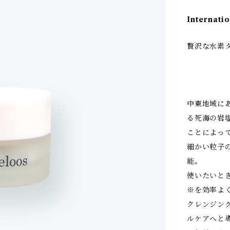
Internatio
贅沢な水素
中東地域に
る死海の岩塩
ことによっ
細かい粒子
能。
使いたいと
※を効率よ
クレンジン
ルケアへと