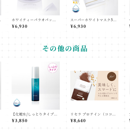
1
ホワイティーパラオパッ
スーパーホワイトマスク5枚
ク 90g
入
¥6,930
¥6,930
その他の商品
ン
【化粧水/しっとりタイプ】
リセラ プロテイン（ココア
ピュアモイスチャーウォー
味）
¥3,850
¥8,640
ターヴェール 60mL