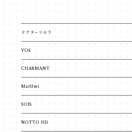
ドクターリセラ
アクアヴィーナス
VOS
クレンジング・洗顔
インナーケア
CHARMANT
化粧水
VIPLANTE
MarUmi
ジェル・クリーム
リキッド
ヘア・ボディ
SOIS
日焼け止め
パウダー
NOTTO HD