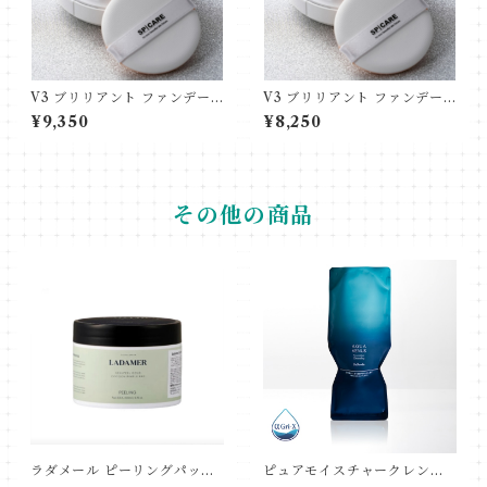
V3 ブリリアント ファンデー
V3 ブリリアント ファンデー
ション 15g【専用ケース/パフ
ション 15g リフィル（詰替え
¥9,350
¥8,250
付】クッションファンデーシ
用）【天然針状水光注射ファ
ョン
ンデーション】【パフ付】
その他の商品
ラダメール ピーリングパッド
ピュアモイスチャークレンジ
30枚入り
ング500g詰替用(青)