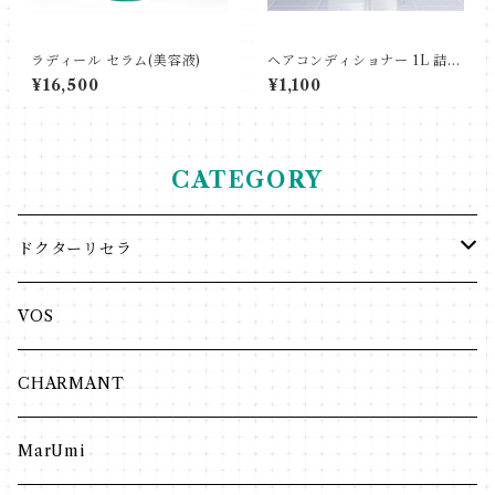
ラディール セラム(美容液)
ヘアコンディショナー 1L 詰替
用専用ボトル
¥16,500
¥1,100
CATEGORY
ドクターリセラ
アクアヴィーナス
VOS
クレンジング・洗顔
インナーケア
CHARMANT
化粧水
VIPLANTE
MarUmi