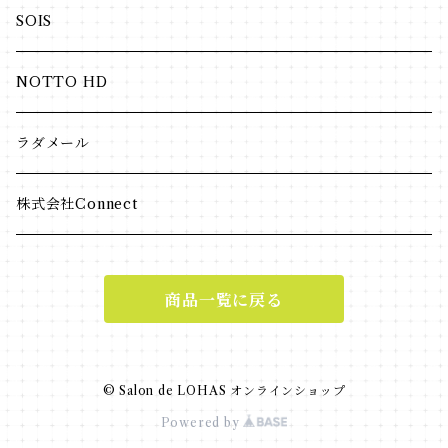
ジェル・クリーム
リキッド
ヘア・ボディ
SOIS
日焼け止め
パウダー
NOTTO HD
美容液
ラダメール
パック
株式会社Connect
ラディール
商品一覧に戻る
© Salon de LOHAS オンラインショップ
Powered by