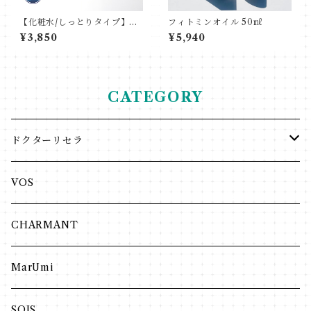
【化粧水/しっとりタイプ】ピ
フィトミンオイル 50㎖
ュアモイスチャーウォーター
¥3,850
¥5,940
ヴェール 60mL
CATEGORY
ドクターリセラ
アクアヴィーナス
VOS
クレンジング・洗顔
インナーケア
CHARMANT
化粧水
VIPLANTE
MarUmi
ジェル・クリーム
リキッド
ヘア・ボディ
SOIS