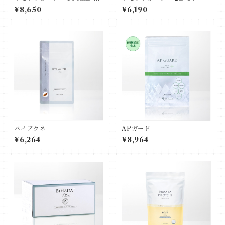
本
¥8,650
¥6,190
バイアクネ
APガード
¥6,264
¥8,964