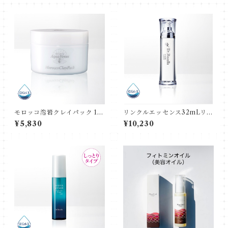
モロッコ溶岩クレイパック 15
リンクルエッセンス32mLリフ
0g
ィル+専用ボトル
¥5,830
¥10,230