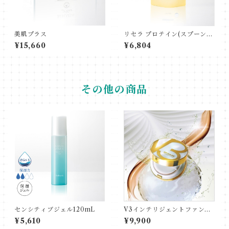
美肌プラス
リセラ プロテイン(スプーン付
き)
¥15,660
¥6,804
その他の商品
センシティブジェル120mL
V3インテリジェントファンデ
ーション 15g
¥5,610
¥9,900